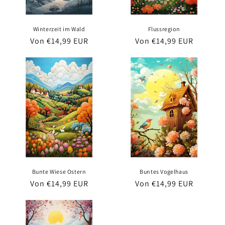
e
:
Winterzeit im Wald
Flussregion
Normaler
Von €14,99 EUR
Normaler
Von €14,99 EUR
Preis
Preis
Bunte Wiese Ostern
Buntes Vogelhaus
Normaler
Von €14,99 EUR
Normaler
Von €14,99 EUR
Preis
Preis