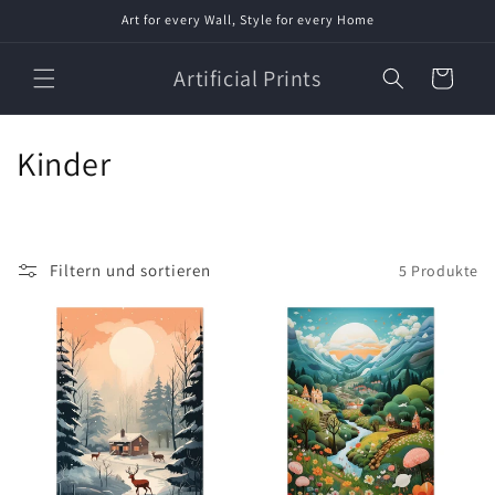
Direkt
Art for every Wall, Style for every Home
zum
Inhalt
Artificial Prints
Warenkorb
K
Kinder
a
t
Filtern und sortieren
5 Produkte
e
g
o
r
i